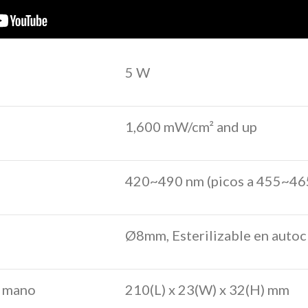
5 W
1,600 mW/cm² and up
420~490 nm (picos a 455~46
Ø8mm, Esterilizable en autoc
e mano
210(L) x 23(W) x 32(H) mm