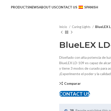
PRODUCTS
NEWS
ABOUT US
CONTACT US
SPANISH
Inicio
Curing Lights
BlueLEX 
BlueLEX LD
Diseñado con alta potencia de luz 
BlueLEX LD-109 es capaz de alca
y tiene 3 modos de curado para ad
¡Experimente el poder y la calida
Comparar
CONTACT US
29
People watching this 