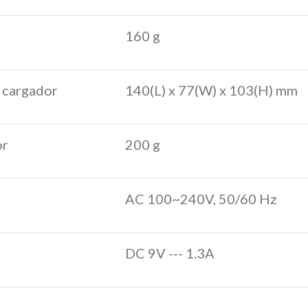
160 g
 cargador
140(L) x 77(W) x 103(H) mm
or
200 g
AC 100~240V, 50/60 Hz
DC 9V --- 1.3A