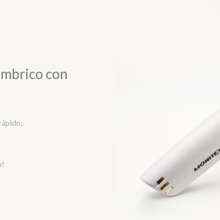
ámbrico con
rápido,
o!