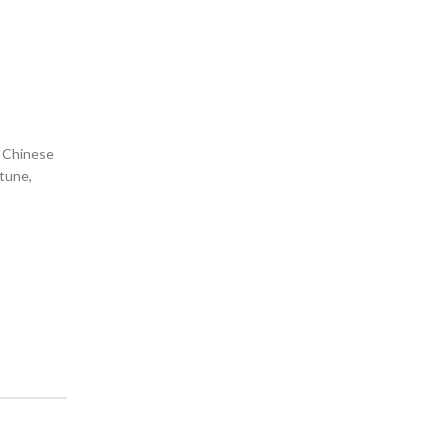
In Chinese
rtune,