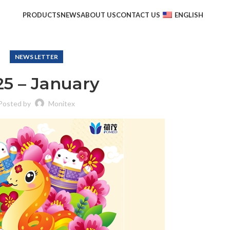
PRODUCTS
NEWS
ABOUT US
CONTACT US
ENGLISH
NEWS LETTER
25 – January
Posted by
Monitex