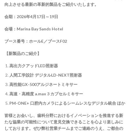
向上させる最新の革新的製品をご紹介いたします。
会期：
2026
年
4
月
17
日～
19
日
会場：
Marina Bay Sands Hotel
ブース番号：ホール
E
／ブース
F02
【新製品のご紹介】
高出力クアッド
LED
照射器
人間工学設計
デジタル
LD-NEXT
照射器
高性能
GX-500
アルジネートミキサー
高速・高精度
a.max 3
カプセルミキサー
PM-ONE+
口腔内カメラによるシームレスなデジタル統合
ほか
皆様とお会いし、歯科分野におけるイノベーションを推進する新
たな協業の可能性について意見交換できることを心より楽しみに
しております。ぜひ弊社営業チームまでご連絡のうえ、ご都合の