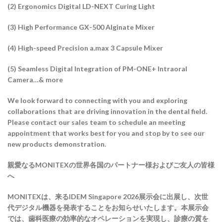
(2) Ergonomics Digital LD-NEXT Curing Light
(3) High Performance GX-500 Alginate Mixer
(4) High-speed Precision a.max 3 Capsule Mixer
(5) Seamless Digital Integration of PM-ONE+ Intraoral
Camera…& more
We look forward to connecting with you and exploring
collaborations that are driving innovation in the dental field.
Please contact our sales team to schedule an meeting
appointment that works best for you and stop by to see our
new products demonstration.
親愛なる
MONITEX
の世界各国のパートナー様およびご友人の皆様
へ
MONITEX
は、来る
IDEM Singapore 2026
展示会に出展し、次世
代デジタル機器を発表することをお知らせいたします。本展示会
では、歯科医療の効率的なオペレーションを実現し、診療の質を