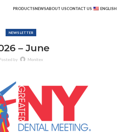
PRODUCTS
NEWS
ABOUT US
CONTACT US
ENGLISH
NEWS LETTER
026 – June
Posted by
Monitex