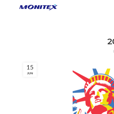
2
15
JUN