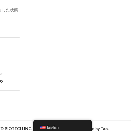
ュした状態
er
ay
English
D BIOTECH INC.
2023
All rights reserved. Design by Tao
.