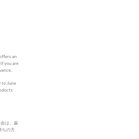
offers an
If you are
dvance.
) to June
roducts
示会は、歯
持ちの方、